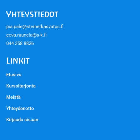
Yhteystiedot
pia.pale@steinerkasvatus.fi
eeva.raunela@s-k.fi
044 358 8826
Linkit
Etusivu
Kurssitarjonta
Meistä
Yhteydenotto
Kirjaudu sisään