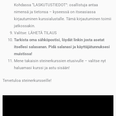
Kohdassa “LASKUTUSTIEDOT”: osallistuja antaa
nimensä ja tietonsa – kyseessä on itseasiassa
kirjautuminen kurssialustalle. Tämä kirjautuminen toimii
jatkossakin.
Valitse: LÄHETÄ TILAUS
Tarkista oma sähköpostisi, löydät linkin josta asetat
itsellesi salasanan. Pidä salanasi ja käyttäjätunnuksesi
muistissa!
Mene takaisin steinerkurssien etusivulle – valitse nyt
haluamasi kurssi ja astu sisään!
Tervetuloa steinerkursseille!