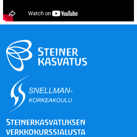
Steiner­kasvatuksen
verkko­kurssialusta