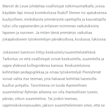
Marcel de Leuw johdattaa osallistujat tutkimusmatkalle, jossa
käydään läpi missä kontekstissa Rudolf Steiner toi ajatuksensa
kuulijoilleen, minkälaista ymmärrystä opettajilla ja kasvattajilla
tulisi olla oppiaineiden ja erilaisen toiminnan vaikutuksista
lapseen ja nuoreen. Ja miten tämä ymmärrys vaikuttaa
jokapäiväiseen työskentelyyn päiväkodissa, koulussa, lukiossa.
Jokaiseen luentoon liittyy keskustelu/suunnittelutehtävä.
Tarkoitus on että osallistujat voivat keskustella, suunnitella ja
oppia yhdessä kollegoidensa kanssa. Keskusteluissa
kehitetään pedagogiikkaa ja omaa työskentelyä! Pienryhmät
voivat valita itse teeman, jota haluavat kehittää luennoilla
kuullun pohjalta. Tavoitteena on luoda ihanteellinen
suunnitelma! Ryhmän aiheena voi olla ihanteellisen tunnin,
päivän, viikon suunnitelma. Tai jonkin teeman,
oppimiskokonaisuuden, jakson suunnitteleminen siten, että se