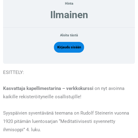
Hinta
Ilmainen
Aloita tästä
Kirjaudu sisään
ESITTELY:
Kasvattaja kapellimestarina – verkkokurssi
on nyt avoinna
kaikille rekisteröityneille osallistujille!
Syyspäivien syventävänä teemana on Rudolf Steinerin vuonna
1920 pitämän luentosarjan “Meditatiivisesti syvennetty
ihmisoppi” 4. luku.