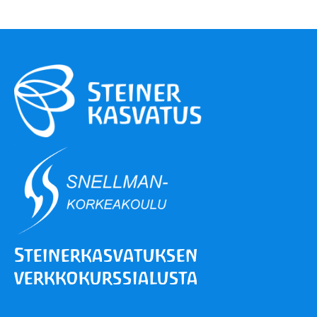
Steiner­kasvatuksen
verkko­kurssialusta