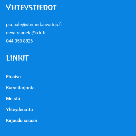
Yhteystiedot
pia.pale@steinerkasvatus.fi
eeva.raunela@s-k.fi
044 358 8826
Linkit
Etusivu
Kurssitarjonta
Meistä
Yhteydenotto
Kirjaudu sisään