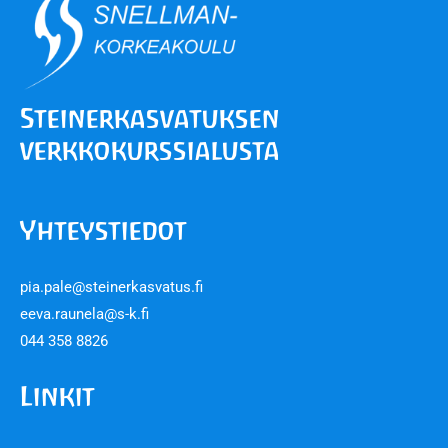
Steiner­kasvatuksen
verkko­kurssialusta
Yhteystiedot
pia.pale@steinerkasvatus.fi
eeva.raunela@s-k.fi
044 358 8826
Linkit